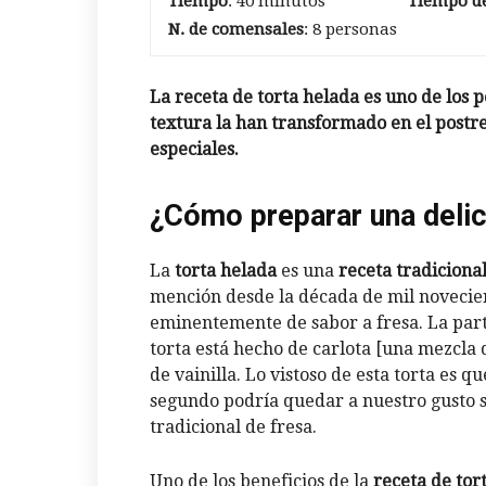
Tiempo
: 40 minutos
Tiempo de
N. de comensales
: 8 personas
La receta de torta helada es uno de los 
textura la han transformado en el postr
especiales.
¿Cómo preparar una delic
La
torta helada
es una
receta tradiciona
mención desde la década de mil novecien
eminentemente de sabor a fresa. La parte
torta está hecho de carlota [una mezcla 
de vainilla. Lo vistoso de esta torta es q
segundo podría quedar a nuestro gusto 
tradicional de fresa.
Uno de los beneficios de la
receta de tor