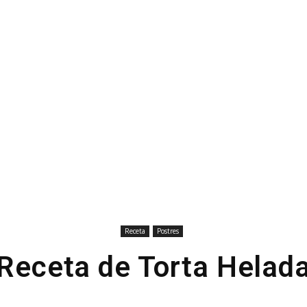
Receta
Postres
Receta de Torta Helad